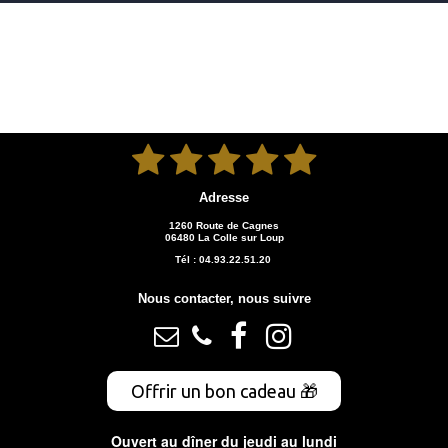





Adresse
1260 Route de Cagnes
06480 La Colle sur Loup
Tél : 04.93.22.51.20
Nous contacter, nous suivre




Offrir un bon cadeau 🎁
Ouvert au dîner du jeudi au lundi