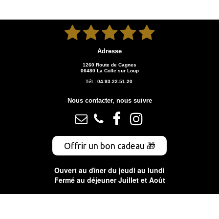





Adresse
1260 Route de Cagnes
06480 La Colle sur Loup
Tél : 04.93.22.51.20
Nous contacter, nous suivre




Offrir un bon cadeau 🎁
Ouvert au dîner du jeudi au lundi
Fermé au déjeuner Juillet et Août
Réservation