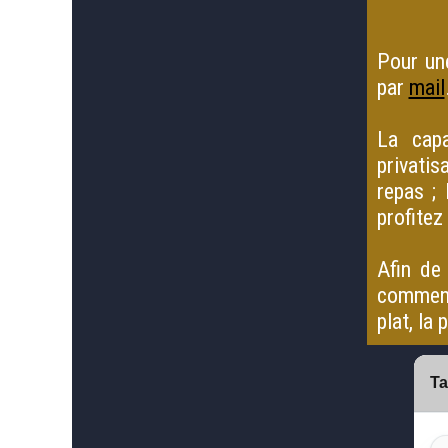
Pour un
par
mail
La capa
privati
repas ;
profitez
Afin de 
comment
plat, la